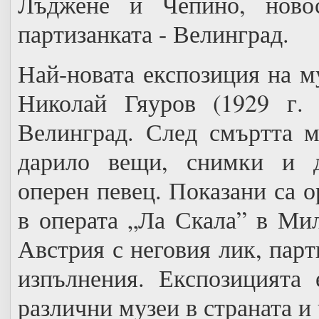
Лъджене и Чепино, новос
партизанката - Велинград.
Най-новата експозиция на м
Николай Гяуров (1929 г. 
Велинград. След смъртта м
дарило вещи, снимки и д
оперен певец. Показани са 
в операта „Ла Скала” в Мил
Австрия с неговия лик, пар
изпълнения. Експозицията 
различни музеи в страната и