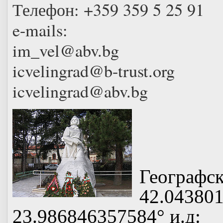
Телефон: +359 359 5 25 91
e-mails:
im_vel@abv.bg
icvelingrad@b-trust.org
icvelingrad@abv.bg
Географск
42.04380
23.986846357584° и.д: