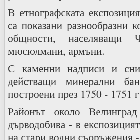
В етнографската експозици
са показани разнообразни 
общности, населяващи 
мюсюлмани, армъни.
С каменни надписи и сним
действащи минерални ба
построени през 1750 - 1751 г
Районът около Велингра
дърводобива - в експозиция
на стари водни съоръжения -