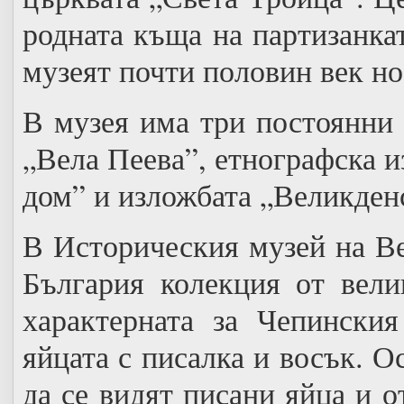
родната къща на партизанкат
музеят почти половин век но
В музея има три постоянни
„Вела Пеева”, етнографска 
дом” и изложбата „Великден
В Историческия музей на Ве
България колекция от вели
характерната за Чепинския
яйцата с писалка и восък. О
да се видят писани яйца и о