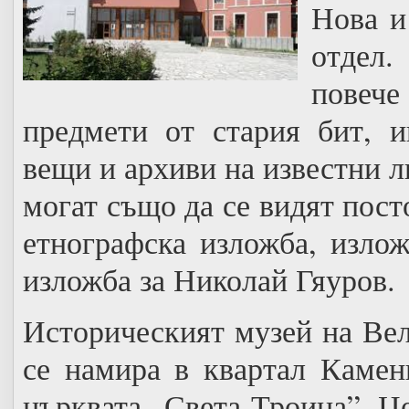
Нова и
отдел.
повече
предмети от стария бит, и
вещи и архиви на известни 
могат също да се видят пост
етнографска изложба, изло
изложба за Николай Гяуров.
Историческият музей на Вел
се намира в квартал Камен
църквата „Света Троица”. Ц