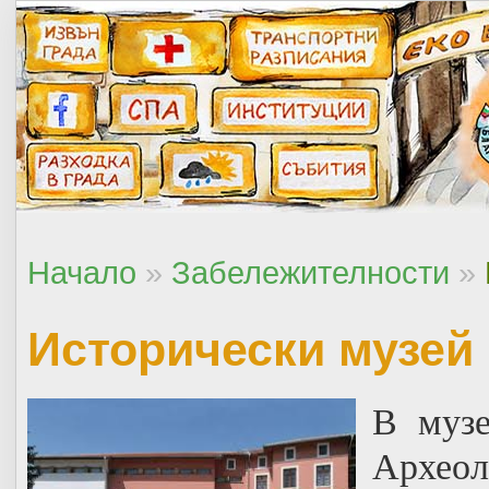
Начало
»
Забележителности
»
Исторически музей
В музе
Археол