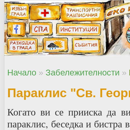
Начало
»
Забележителности
»
Параклис "Св. Гео
Когато ви се прииска да ви
параклис, беседка и бистра в