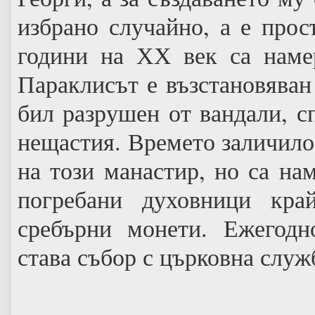
избрано случайно, а е прос
години на ХХ век са намер
Параклисът е възстановяван
бил разрушен от вандали, с
нещастия. Времето заличило
на този манастир, но са на
погребани духовници кра
сребърни монети. Ежегодн
става събор с църковна служб