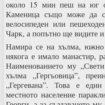
около 15 мин пеш на юг о
Каменица също може да се
велосипеден или пешеходе
Чарк, а попътно ще видите и
Намира се на хълма, южно 
някога е имало манастир, 
Наименованието му „Свети 
хълма „Гергьовица”, преи
„Гергевана”. Това е един
местното население паракл
Георги, а за създаването му