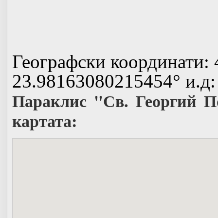
Географски координати:
23.98163080215454° и.д:
Параклис "Св. Георгий П
картата: