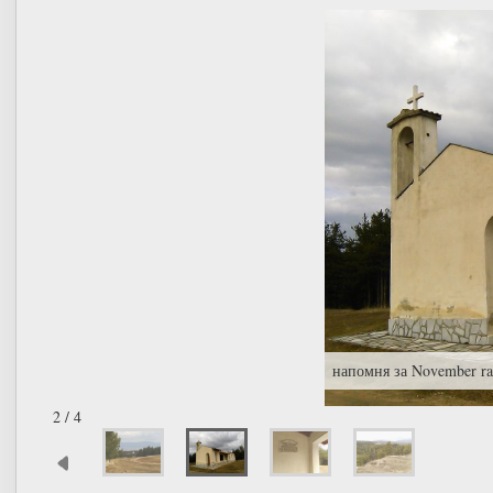
напомня за November rai
2 / 4