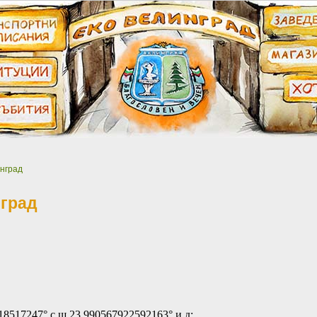
нград
град
18517247° с.ш 23.990567922592163° и.д: