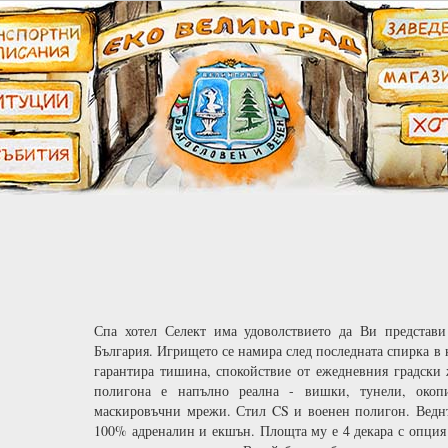
Спа хотел Селект има удоволствието да Ви представ
България. Игрището се намира след последната спирка в к
гарантира тишина, спокойствие от ежедневния градски 
полигона е напълно реална - вишки, тунели, окопи
маскировъчни мрежи. Стил CS и военен полигон. Веднъ
100% адреналин и екшън. Площта му е 4 декара с опция д