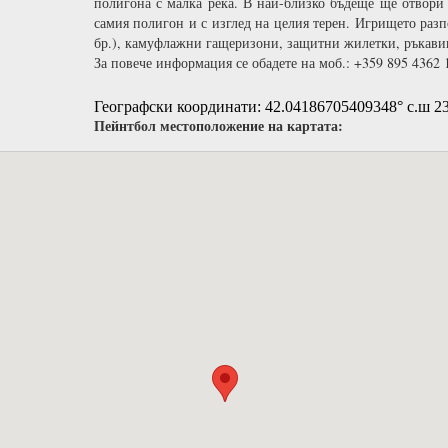
полигона с малка река. В най-близко бъдеще ще отвори
самия полигон и с изглед на целия терен. Игрището разп
бр.), камуфлажни гащеризони, защитни жилетки, ръкавиц
За повече информация се обадете на моб.: +359 895 4362 
Географски координати: 42.04186705409348° с.ш 23
Пейнтбол местоположение на картата: