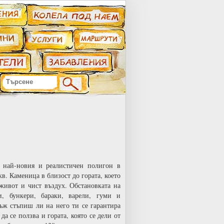
и най-новия и реалистичен полигон в
в. Каменица в близост до гората, което
живот и чист въздух. Обстановката на
, бункери, бараки, варели, гуми и
ж стъпиш ли на него ти се гарантира
а се ползва и гората, която се дели от