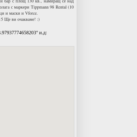
 и бар с площ 130 кв., намиращ се над
олага с маркери Tippmann 98 Rental (10
и и маски и Vforce.
15 Ще ви очакваме! :)
.97937774658203° и.д: