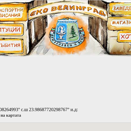
08264993° с.ш 23.98687720298767° и.д:
на картата